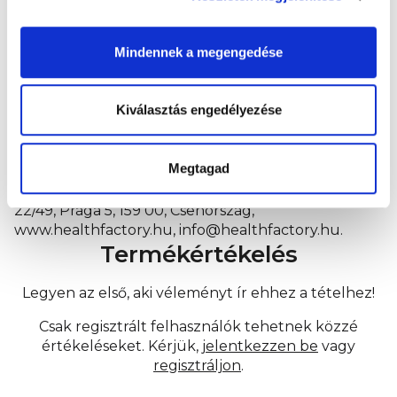
előforduló cukrokat tartalmaz. Különleges
táplálkozási célokra szánt élelmiszer.
Mindennek a megengedése
Tárolás:
A bontatlan terméket normál
szobahőmérsékleten tárolja. Zárja vissza a kinyitott
Kiválasztás engedélyezése
tasakot, és tárolja a hűtőszekrényben legfeljebb 24
órán keresztül. Minőségét megőrzi a csomagoláson
feltüntetve.
Megtagad
Forgalmazó:
Health Academy, s. r. o., Zbraslavská
22/49, Prága 5, 159 00, Csehország,
www.healthfactory.hu, info@healthfactory.hu.
Termékértékelés
Legyen az első, aki véleményt ír ehhez a tételhez!
Csak regisztrált felhasználók tehetnek közzé
értékeléseket. Kérjük,
jelentkezzen be
vagy
regisztráljon
.