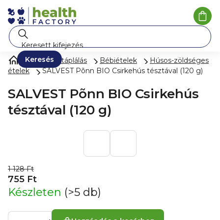
Ugrás
a
Kosá
fő
tartalomhoz
Keresés
Gyermektáplálás
Bébiételek
Húsos-zöldséges
ételek
SALVEST Põnn BIO Csirkehús tésztával (120 g)
SALVEST Põnn BIO Csirkehús
tésztával (120 g)
1 128 Ft
755 Ft
Készleten
(>5 db)