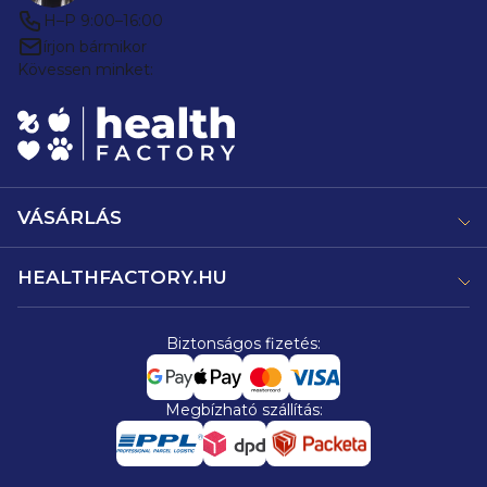
H–P 9:00–16:00
írjon bármikor
Kövessen minket:
VÁSÁRLÁS
HEALTHFACTORY.HU
Biztonságos fizetés:
Megbízható szállítás: