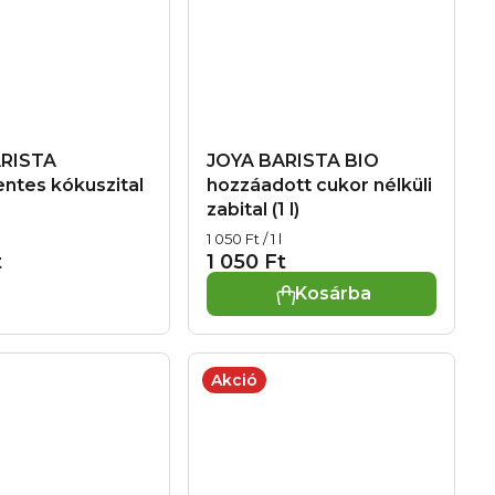
ARISTA
JOYA BARISTA BIO
ntes kókuszital
hozzáadott cukor nélküli
zabital (1 l)
Egységár:
1 050 Ft / 1 l
t
1 050 Ft
Kosárba
Akció