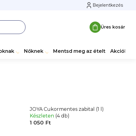
Bejelentkezés
Üres kosár
Kosár
toknak
Nőknek
Mentsd meg az ételt
Akciók
M
JOYA Cukormentes zabital (1 l)
Készleten
(4 db)
1 050 Ft