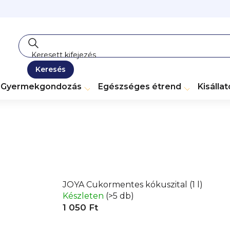
Keresés
Gyermekgondozás
Egészséges étrend
Kisálla
JOYA Cukormentes kókuszital (1 l)
Készleten
(>5 db)
1 050 Ft