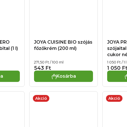
ZERO
JOYA CUISINE BIO szójás
JOYA PR
al (1 l)
főzőkrém (200 ml)
szójaita
cukor nél
Egységár:
Egységár:
271,50 Ft / 100 ml
1 050 Ft / 1 l
543 Ft
1 050 F
ba
Kosárba
Akció
Akció