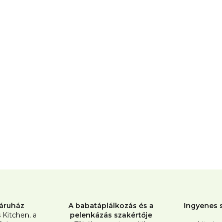
L
i
s
t
áruház
A babatáplálkozás és a
Ingyenes s
a
s Kitchen, a
pelenkázás szakértője