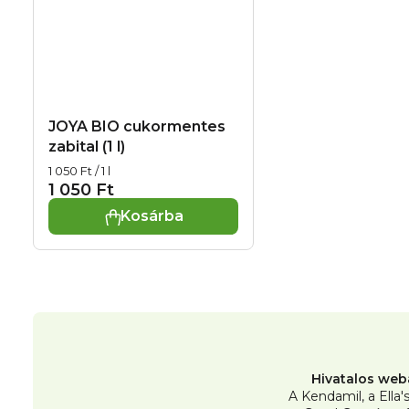
JOYA BIO cukormentes
zabital (1 l)
Egységár:
1 050 Ft / 1 l
1 050 Ft
Kosárba
Hivatalos web
A Kendamil, a Ella'