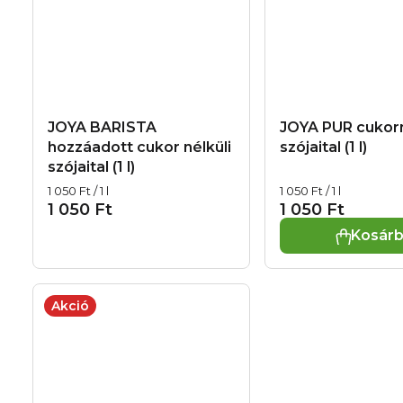
JOYA BARISTA
JOYA PUR cuko
hozzáadott cukor nélküli
szójaital (1 l)
szójaital (1 l)
Egységár:
Egységár:
1 050 Ft / 1 l
1 050 Ft / 1 l
1 050 Ft
1 050 Ft
Kosár
Akció