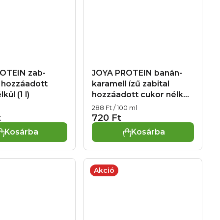
OTEIN zab-
JOYA PROTEIN banán-
l hozzáadott
karamell ízű zabital
kül (1 l)
hozzáadott cukor nélkül
(250 ml)
Egységár:
288 Ft / 100 ml
t
720 Ft
Kosárba
Kosárba
Akció