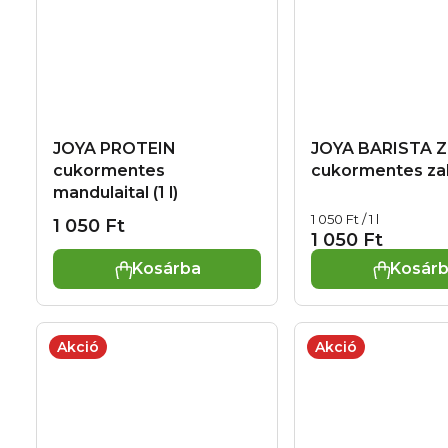
JOYA PROTEIN
JOYA BARISTA 
cukormentes
cukormentes zabit
mandulaital (1 l)
Egységár:
1 050 Ft / 1 l
1 050 Ft
1 050 Ft
Kosárba
Kosár
Akció
Akció