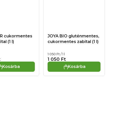
R cukormentes
JOYA BIO gluténmentes,
al (1 l)
cukormentes zabital (1 l)
Egységár:
1 050 Ft / 1 l
t
1 050 Ft
Kosárba
Kosárba