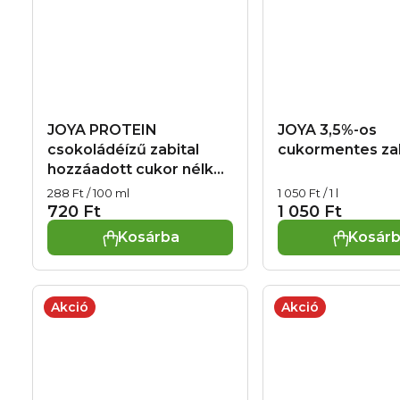
JOYA PROTEIN
JOYA 3,5%-os
csokoládéízű zabital
cukormentes zabit
hozzáadott cukor nélkül
(250 ml)
Egységár:
Egységár:
288 Ft / 100 ml
1 050 Ft / 1 l
720 Ft
1 050 Ft
Kosárba
Kosár
Akció
Akció