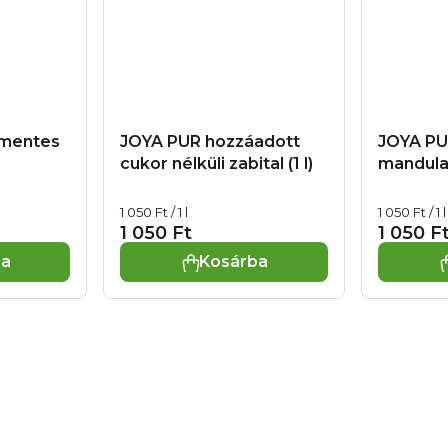
rmentes
JOYA PUR hozzáadott
JOYA PU
cukor nélküli zabital (1 l)
mandulait
Egységár:
Egységár:
1 050 Ft / 1 l
1 050 Ft / 1 l
1 050 Ft
1 050 F
ba
Kosárba