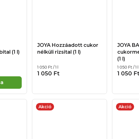
JOYA Hozzáadott cukor
JOYA B
al (1 l)
nélküli rizsital (1 l)
cukorme
(1 l)
Egységár:
Egységár:
1 050 Ft / 1 l
1 050 Ft / 1 l
1 050 Ft
1 050 F
ba
Akció
Akció