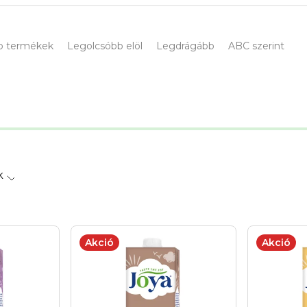
b termékek
Legolcsóbb elöl
Legdrágább
ABC szerint
k
Akció
Akció