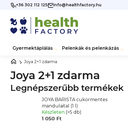
Ugrás
+36 302 112 125
info@healthfactory.hu
a
fő
tartalomhoz
Gyermektáplálás
Pelenkák és pelenkázás
Joya 2+1 zdarma
Joya 2+1 zdarma
Legnépszerűbb termékek
JOYA BARISTA cukormentes
mandulaital (1 l)
Készleten
(>5 db)
1 050 Ft