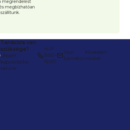
 megrendelést
 és megbízhatóan
iszállítunk.
Tanácsra van
szüksége?
H–P
írjon
Kövessen
9:00–
Lépjen
bármikor
minket:
16:00
kapcsolatba
velünk