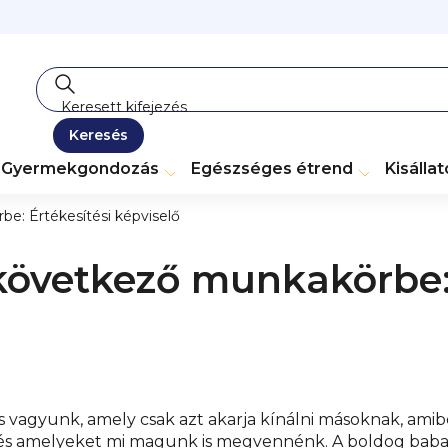
Keresés
Gyermekgondozás
Egészséges étrend
Kisálla
e: Értékesítési képviselő
következő munkakörbe: 
ás vagyunk, amely csak azt akarja kínálni másoknak, am
 és amelyeket mi magunk is megvennénk. A boldog babapo