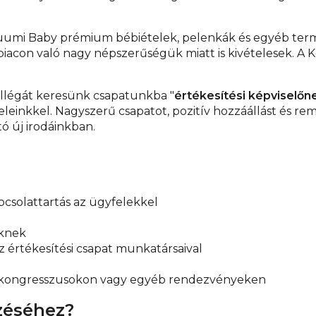
 Muumi Baby prémium bébiételek, pelenkák és egyéb ter
 piacon való nagy népszerűségük miatt is kivételesek. A
ollégát keresünk csapatunkba "
értékesítési képviselőn
eleinkkel. Nagyszerű csapatot, pozitív hozzáállást és 
ó új irodáinkban.
pcsolattartás az ügyfelekkel
eknek
 értékesítési csapat munkatársaival
on, kongresszusokon vagy egyéb rendezvényeken
zéséhez?