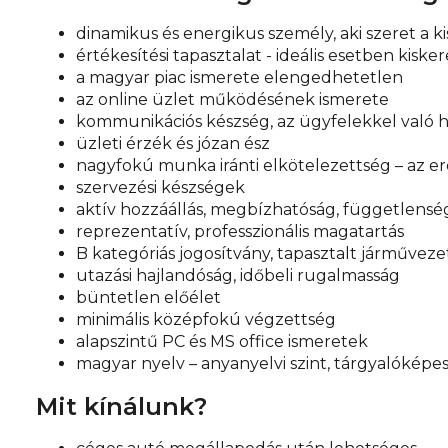
dinamikus és energikus személy, aki szeret a
értékesítési tapasztalat - ideális esetben kis
a magyar piac ismerete elengedhetetlen
az online üzlet működésének ismerete
kommunikációs készség, az ügyfelekkel való h
üzleti érzék és józan ész
nagyfokú munka iránti elkötelezettség – az e
szervezési készségek
aktív hozzáállás, megbízhatóság, függetlensé
reprezentatív, professzionális magatartás
B kategóriás jogosítvány, tapasztalt járműveze
utazási hajlandóság, időbeli rugalmasság
büntetlen előélet
minimális középfokú végzettség
alapszintű PC és MS office ismeretek
magyar nyelv – anyanyelvi szint, tárgyalóképes
Mit kínálunk?