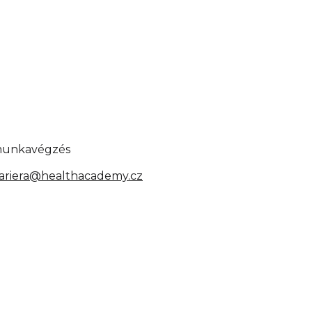
 munkavégzés
ariera@healthacademy.cz