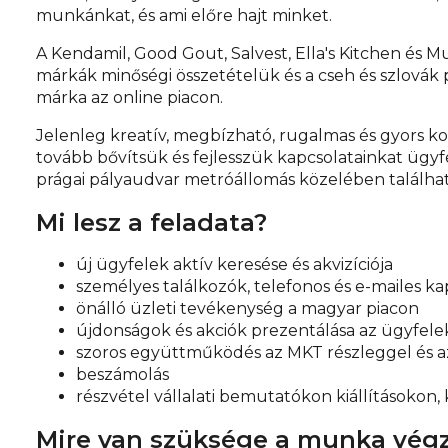
munkánkat, és ami előre hajt minket.
A Kendamil, Good Gout, Salvest, Ella's Kitchen és
márkák minőségi összetételük és a cseh és szlovák
márka az online piacon.
Jelenleg kreatív, megbízható, rugalmas és gyors k
tovább bővítsük és fejlesszük kapcsolatainkat ügyf
prágai pályaudvar metróállomás közelében találhat
Mi lesz a feladata?
új ügyfelek aktív keresése és akvizíciója
személyes találkozók, telefonos és e-mailes ka
önálló üzleti tevékenység a magyar piacon
újdonságok és akciók prezentálása az ügyfel
szoros együttműködés az MKT részleggel és az
beszámolás
részvétel vállalati bemutatókon kiállítások
Mire van szüksége a munka vég