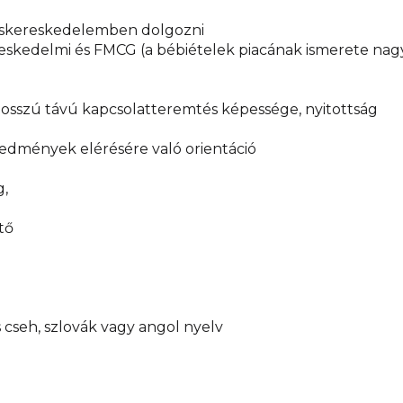
 kiskereskedelemben dolgozni
kereskedelmi és FMCG (a bébiételek piacának ismerete nagy
osszú távú kapcsolatteremtés képessége, nyitottság
redmények elérésére való orientáció
g,
tő
 cseh, szlovák vagy angol nyelv