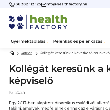
Ugrás
+36 302 112 125
info@healthfactory.hu
a
fő
tartalomhoz
Gyermektáplálás
Pelenkák és pelenkázás
Karrier
Kollégát keresünk a következő munkakörb
Kollégát keresünk a 
képviselő
16.1.2024
Egy 2017-ben alapított dinamikus családi vállalkoz
találni, amelyek megfelelnek ennek az elvárásnak,