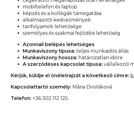
céges autó megállapodás után lehetséges
mobiltelefon és laptop
képzés és a kollégák támogatása
alkalmazotti kedvezmények
tanfolyamok lehetősége
személyes és szakmai fejlődési lehetőség
Azonnali belépés lehetséges
Munkaviszony típusa:
teljes munkaidős állás
Munkaviszony hossza:
határozatlan időre
A szerződéses kapcsolat típusa:
vállalkozói
Kérjük, küldje el önéletrajzát a következő címre:
k
Kapcsolattartó személy:
Mária Dvořáková
Telefon:
+36 302 112 125