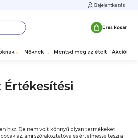
Bejelentkezés
Üres kosár
Kosár
toknak
Nőknek
Mentsd meg az ételt
Akciók
M
Értékesítési
iben hisz. De nem volt könnyű olyan termékeket
cak az, ami szórakoztatóvá és értelmessé teszi a