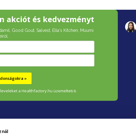
n akciót és kedvezményt
damil, Good Gout, Salvest, Ella's Kitchen, Muumi
iről.
újdonságokra »
leveleket a Healthfactory.hu üzemelteti.ti.
znál