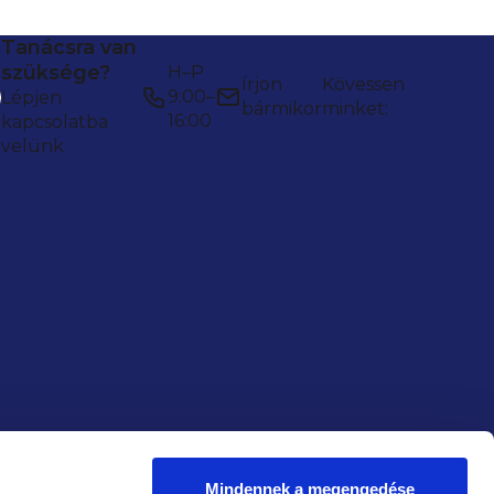
Tanácsra van
szüksége?
H–P
írjon
Kövessen
9:00–
Lépjen
bármikor
minket:
16:00
kapcsolatba
velünk
Mindennek a megengedése