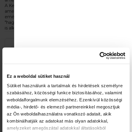
amely könnyen emészthető az emberi szervezet számára.
A Kendamil kecsketej kizárólag A2-es tejet használ,
amelyben túlsúlyban van az A2-es β-kazein, amely még
emészthetőbb a csecsemők számára, mint a
"hagyományos" kecsketej. Ezért olyan csecsemők számára
is alkalmas, akiknek érzékeny a pocakjuk.
T
Akció
e
r
m
Ez a weboldal sütiket használ
é
Sütiket használunk a tartalmak és hirdetések személyre
k
szabásához, közösségi funkce biztosításához, valamint
e
weboldalforgalmunk elemzéséhez.
Ezenkívül közösségi
Kendamil Nature 3
4x Kendamil Nature 3
média-, hirdető- és elemező partnereinkkel megosztjuk
k
HMO+ (600 g)
HMO+ (600 g)
az Ön weboldalhasználatra vonatkozó adatait, akik
l
5 145 Ft
17 700 Ft
Egységár:
Egységár:
kombinálhatják az adatokat más olyan adatokkal,
8 575 Ft / 1 kg
7 375 Ft / 1 kg
amelyzeket amegöszátal adatokkal áltatásokból
i
Kosárba
Kosárba