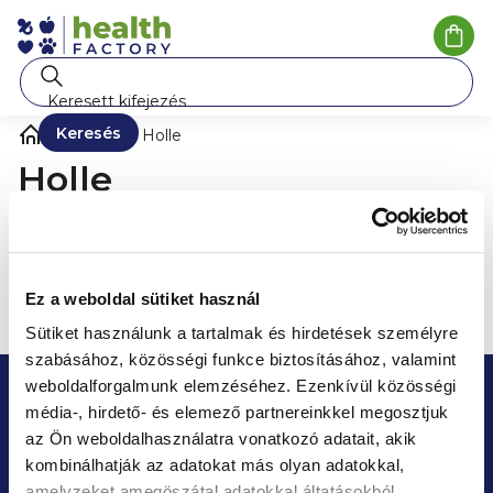
Ugrás
a
Kosá
fő
tartalomhoz
Keresés
Márka
Holle
Holle
A márka
Holle
semmilyen terméke nem található...
Ez a weboldal sütiket használ
Sütiket használunk a tartalmak és hirdetések személyre
szabásához, közösségi funkce biztosításához, valamint
L
Tudjon meg időben minden
weboldalforgalmunk elemzéséhez.
Ezenkívül közösségi
á
média-, hirdető- és elemező partnereinkkel megosztjuk
akciót és kedvezményt
b
az Ön weboldalhasználatra vonatkozó adatait, akik
kombinálhatják az adatokat más olyan adatokkal,
Iratkozzon fel hírlevelünkre, és nem marad le a
l
Kendamil, Good Gout, Salvest, Ella's Kitchen, Muumi
amelyzeket amegöszátal adatokkal áltatásokból