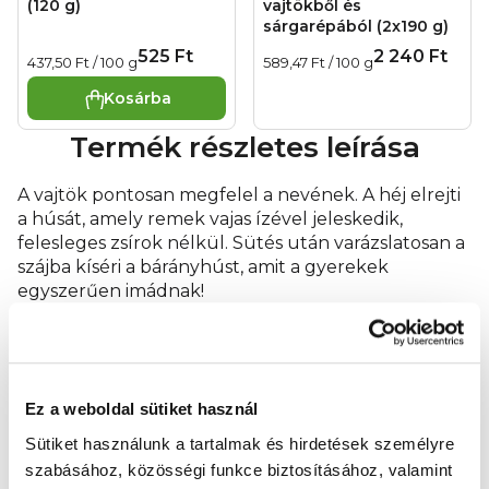
melegítési időt). Keverje össze, ellenőrizze a hőmérsékletet
(120 g)
vajtökből és
és kész! Gyermeke egészsége érdekében kövesse az
sárgarépából (2x190 g)
elkészítési és tárolási utasításokat.
Különleges táplálkozási
525 Ft
2 240 Ft
Egységár:
Egységár:
437,50 Ft / 100 g
589,47 Ft / 100 g
célú élelmiszer.
Beszállító:
Health Academy s. r. o.,
Zbraslavská 22/49, Malá Chuchle, 159 00 Praha 5. Gyártó:
Kosárba
BBB - 23 rue Balzac - 75406, Paris Cedex.
Tömeg:
190 g, 1
tasak = komplett bébiétel. Ökológiai gazdálkodás terméke.
Termék részletes leírása
Származási ország:
Franciaországban készült.
A vajtök pontosan megfelel a nevének. A héj elrejti
a húsát, amely remek vajas ízével jeleskedik,
felesleges zsírok nélkül. Sütés után varázslatosan a
szájba kíséri a bárányhúst, amit a gyerekek
egyszerűen imádnak!
Bébiétel betöltött 6 hónapos kortól. Különleges
táplálkozási célú zöldséges-húsos bébiétel
hozzátáplált csecsemők és kisgyermekek számára.
Ez a weboldal sütiket használ
Sterilizált. Hőkezelt. Gluténmentes.
Sütiket használunk a tartalmak és hirdetések személyre
Összetevők:
88 % bio vajtök, 8 % bio bárányhús, 2 %
szabásához, közösségi funkce biztosításához, valamint
bio sárgarépa, 2 % bio hagyma.