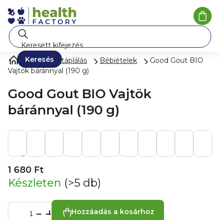
Ugrás
a
Kosá
fő
tartalomhoz
Keresés
Gyermektáplálás
Bébiételek
Good Gout BIO
Vajtök báránnyal (190 g)
Good Gout BIO Vajtök
báránnyal (190 g)
1 680 Ft
Készleten
(>5 db)
Hozzáadás a kosárhoz