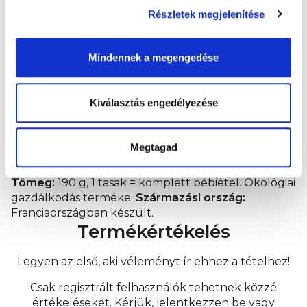
(módosítsa a melegítési időt). Keverje össze,
Részletek megjelenítése
ellenőrizze a hőmérsékletet és kész! Gyermeke
egészsége érdekében kövesse az elkészítési és
Mindennek a megengedése
tárolási utasításokat.
Különleges táplálkozási célú élelmiszer.
Kiválasztás engedélyezése
Beszállító:
Health Academy s. r. o., Zbraslavská
22/49, Malá Chuchle, 159 00 Praha 5. Gyártó: BBB -
Megtagad
23 rue Balzac - 75406, Paris Cedex.
Tömeg:
190 g, 1 tasak = komplett bébiétel. Ökológiai
gazdálkodás terméke.
Származási ország:
Franciaországban készült.
Termékértékelés
Legyen az első, aki véleményt ír ehhez a tételhez!
Csak regisztrált felhasználók tehetnek közzé
értékeléseket. Kérjük,
jelentkezzen be
vagy