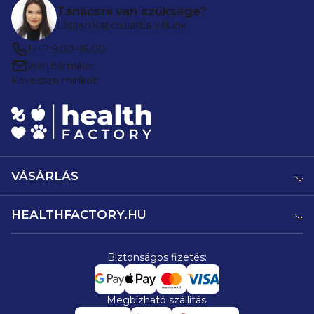
Tanácsra van szüksége?
Lépjen kapcsolatba velünk
H–P 9:00–16:00
írjon bármikor
Kövessen minket:
VÁSÁRLÁS
HEALTHFACTORY.HU
Biztonságos fizetés:
Megbízható szállítás: