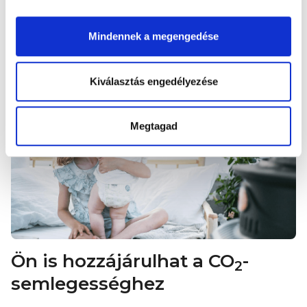
a nyersanyaggyártástól a pelenkagyártáson át az
energiaforrásokig, a nagykereskedelmi logisztikáig és
a hulladékkezelésig. Folyamatainkat úgy alakítottuk ki,
Mindennek a megengedése
hogy a Muumi Baby pelenkák szén-dioxid-semlegesek
legyenek.
Kiválasztás engedélyezése
Megtagad
Ön is hozzájárulhat a CO
-
2
semlegességhez