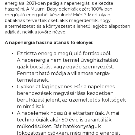
energiára, 2021-ben pedig a napenergiát is elkezdte
használni. A Muumi Baby pelenkák ezért 100%-ban
megújuló energiából készülnek! Miért? Mert olyan
babáknak tervezték őket, akik megérdemlik, hogy
a természetet és a környezetet a lehető legjobb állapotban
adják át nekik a jövőre nézve.
A napenergia használatának fő előnyei:
Ez tiszta energia megújuló forrásokból.
A napenergia nem termel üvegházhatású
gázkibocsátást vagy egyéb szennyezést.
Fenntartható módja a villamosenergia-
termelésnek.
Gyakorlatilag ingyenes. Bár a napelemes
berendezések megvásárlása kezdetben
beruházást jelent, az üzemeltetési költségek
minimálisak.
A napelemek hosszú élettartamúak. A mai
technológiák akár 50 évig is garantálják
működésüket. Bár hatékonyságuk
fokozatosan csökken, még mindig energiát