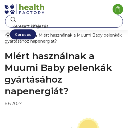
Ugrás
a
Kosá
fő
tartalomhoz
Keresés
Blog ❀
Miért használnak a Muumi Baby pelenkák
gyártásához napenergiát?
Miért használnak a
Muumi Baby pelenkák
gyártásához
napenergiát?
6.6.2024