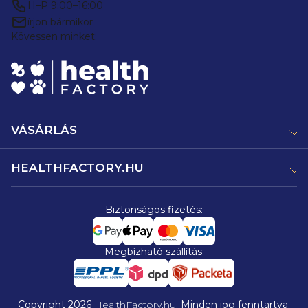
H–P 9:00–16:00
írjon bármikor
Kövessen minket:
VÁSÁRLÁS
HEALTHFACTORY.HU
Biztonságos fizetés:
Megbízható szállítás:
Copyright 2026
HealthFactory.hu
. Minden jog fenntartva.