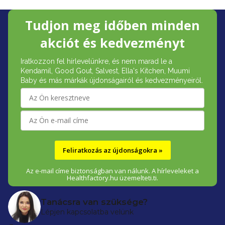
L
Tudjon meg időben minden
á
akciót és kedvezményt
b
Iratkozzon fel hírlevelünkre, és nem marad le a
l
Kendamil, Good Gout, Salvest, Ella's Kitchen, Muumi
é
Baby és más márkák újdonságairól és kedvezményeiről.
c
Feliratkozás az újdonságokra »
Az e-mail címe biztonságban van nálunk. A hírleveleket a
Healthfactory.hu üzemelteti.ti.
Tanácsra van szüksége?
Lépjen kapcsolatba velünk