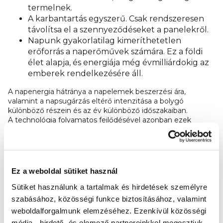
termelnek.
A karbantartás egyszerű. Csak rendszeresen
távolítsa el a szennyeződéseket a panelekről.
Napunk gyakorlatilag kimeríthetetlen
erőforrás a naperőművek számára. Ez a földi
élet alapja, és energiája még évmilliárdokig az
emberek rendelkezésére áll.
A napenergia hátránya a napelemek beszerzési ára,
valamint a napsugárzás eltérő intenzitása a bolygó
különböző részein és az év különböző időszakaiban.
A technológia folyamatos fejlődésével azonban ezek
a hátrányok fokozatosan megszűnnek, és az
elhasználódott napenergia-elemek újrahasznosításának
technológiája is egyre jobb.
A negatív hatások csökkentése
Ez a weboldal sütiket használ
Sütiket használunk a tartalmak és hirdetések személyre
A naperőművek építése már most is számos olyan
szabásához, közösségi funkce biztosításához, valamint
előnnyel jár, amelyek a társadalom és a környezet
szempontjából kulcsfontosságúak. Csökkentik az
weboldalforgalmunk elemzéséhez.
Ezenkívül közösségi
üvegházhatású gázok kibocsátását és a szénlábnyomot. Ez
média-, hirdető- és elemező partnereinkkel megosztjuk