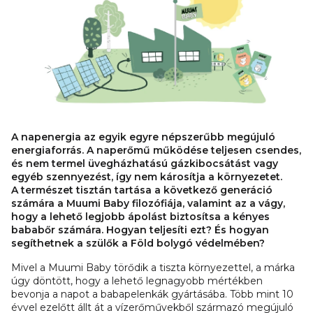
A napenergia az egyik egyre népszerűbb megújuló
energiaforrás. A naperőmű működése teljesen csendes,
és nem termel üvegházhatású gázkibocsátást vagy
egyéb szennyezést, így nem károsítja a környezetet.
A természet tisztán tartása a következő generáció
számára a Muumi Baby filozófiája, valamint az a vágy,
hogy a lehető legjobb ápolást biztosítsa a kényes
bababőr számára. Hogyan teljesíti ezt? És hogyan
segíthetnek a szülők a Föld bolygó védelmében?
Mivel a Muumi Baby törődik a tiszta környezettel, a márka
úgy döntött, hogy a lehető legnagyobb mértékben
bevonja a napot a babapelenkák gyártásába. Több mint 10
évvel ezelőtt állt át a vízerőművekből származó megújuló