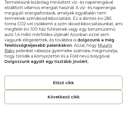
Termelésünk kizárólag minősített víz- és napenergiával
előállított villamos energiát használ. A víz- és napenergia
megújuló energiaforrások, amelyek egyáltalán nem
termelnek széndioxid-kibocsátást. Ez a döntés évi 285
tonna CO2-vel csökkenti a szén-dioxid-kibocsátásunkat, ami
megfelel évi 100 ház fűtésének vagy egy benzinüzemű
autó 1,4 millió mérföldes útjának! Azonban ezzel sem
vagyunk elégedettek, és továbbra is
dolgozunk a még
felelősségteljesebb pelenkákon
. Azzal, hogy
Muumi
Baby
pelenkát válassza gyermeke számára, megmutatja,
hogy törődik a környezettel és a Föld nevű bolygóval.
Dolgozzunk együtt egy tisztább jövőért.
Előző cikk
Következő cikk