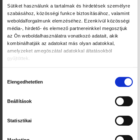
Sütiket használunk a tartalmak és hirdetések személyre
szabásához, közösségi funkce biztosításához, valamint
Moomin Baby 5 Maxi 10-
Moomin Baby 5 Maxi 10–
weboldalforgalmunk elemzéséhez.
Ezenkívül közösségi
16 kg (60 db),
16 kg (40 db),
média-, hirdető- és elemező partnereinkkel megosztjuk
ökopelenka
ökopelenka
az Ön weboldalhasználatra vonatkozó adatait, akik
15 480 Ft
10 890 Ft
Egységár:
Egységár:
258 Ft / 1 db
272,25 Ft / 1 db
kombinálhatják az adatokat más olyan adatokkal,
amelyzeket amegöszátal adatokkal áltatásokból
Kosárba
Kosárba
gyűjtöttek.
Hozzájárulás
Elengedhetetlen
kiválasztása
Beállítások
Statisztikai
Moomin Baby 6 Maxi 12–
Moomin Baby 5 Maxi 10–
Marketing