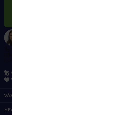
Feliratkozás az újdonságokra »
Az e-mail címe biztonságban van nálunk. A hírleveleket a
Healthfactory.hu üzemelteti.ti.
Tanácsra van szüksége?
Lépjen kapcsolatba velünk
H–P 9:00–16:00
írjon bármikor
Kövessen minket:
VÁSÁRLÁS
HEALTHFACTORY.HU