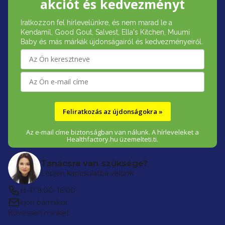
akciót és kedvezményt
b
Iratkozzon fel hírlevelünkre, és nem marad le a
l
Kendamil, Good Gout, Salvest, Ella's Kitchen, Muumi
é
Baby és más márkák újdonságairól és kedvezményeiről.
c
Feliratkozás az újdonságokra »
Az e-mail címe biztonságban van nálunk. A hírleveleket a
Healthfactory.hu üzemelteti.ti.
Tanácsra van szüksége?
Lépjen kapcsolatba velünk
H–P 9:00–16:00
írjon bármikor
Kövessen minket: