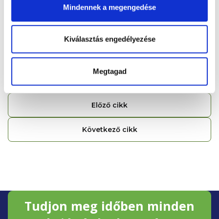
Mindennek a megengedése
Kiválasztás engedélyezése
MUDr. Monika Michňová
Instagram
@detska_doktorka
Megtagad
Előző cikk
Következő cikk
L
Tudjon meg időben minden
á