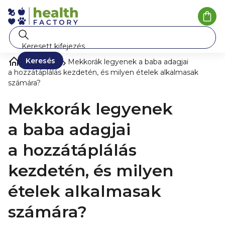
Ugrás
a
Kosá
fő
tartalomhoz
Keresés
Blog ❀
Mekkorák legyenek a baba adagjai
a hozzátáplálás kezdetén, és milyen ételek alkalmasak
számára?
Mekkorák legyenek
a baba adagjai
a hozzátáplálás
kezdetén, és milyen
ételek alkalmasak
számára?