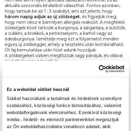
nem kell semmilyen speciális táblázatot követnie, és az
aktuális szezonális kínálatból választhat. Fontos azonban,
hogy tartsuk be az 1 : 3 szabályt, ami azt jelenti, hogy
három napig adjuk az új zöldséget
, és figyeljük meg,
hogy nem okoz-e bármilyen allergiás reakciót. A megfelelő
zöldségek közé tartozik a burgonya, a sárgarépa, a sütőtök,
a cukkini, a brokkoli, a petrezselyem, a karfiol vagy az
édesburgonya. Ismételje meg ezt a folyamatot minden
egyes új zöldséggel, amely a tesztelés után kombinálható.
Öt faj bemutatása után húst adunk hozzájuk.
A zöldségeket vízben megfőzzük vagy pároljuk, és villával
pürésítjük vagy pépesítjük.
Mekkora adagot kapjon
a gyermek?
Ez a weboldal sütiket használ
Az adagok mérete minden gyermek számára egyéni.
Sütiket használunk a tartalmak és hirdetések személyre
Továbbá, ha még mindig szoptatja a babát, és
szabásához, közösségi funkce biztosításához, valamint
ő megtagadja a szilárd ételt, ne aggódjon. Jó ötlet, ha
folyamatosan kínáljuk neki, hogy megismerkedjen az
weboldalforgalmunk elemzéséhez.
Ezenkívül közösségi
étellel, de ne kényszerítsük semmire. Ez az egyetlen módja
média-, hirdető- és elemező partnereinkkel megosztjuk
annak, hogy fokozatosan hozzászokjon a szilárd
az Ön weboldalhasználatra vonatkozó adatait, akik
táplálékhoz.
Az ideális adagok 120 és 150 gramm között