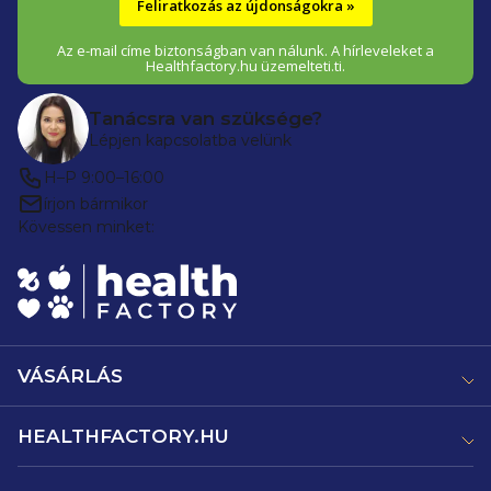
Feliratkozás az újdonságokra »
Az e-mail címe biztonságban van nálunk. A hírleveleket a
Healthfactory.hu üzemelteti.ti.
Tanácsra van szüksége?
Lépjen kapcsolatba velünk
H–P 9:00–16:00
írjon bármikor
Kövessen minket:
VÁSÁRLÁS
HEALTHFACTORY.HU