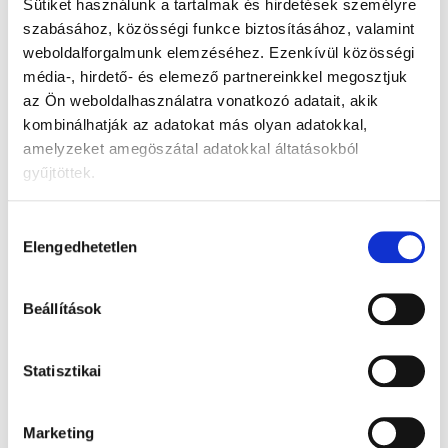
Kosárba
Sütiket használunk a tartalmak és hirdetések személyre
szabásához, közösségi funkce biztosításához, valamint
Termék részletes leírása
weboldalforgalmunk elemzéséhez.
Ezenkívül közösségi
média-, hirdető- és elemező partnereinkkel megosztjuk
A szülés utáni betétek fokozott nedvszívó
az Ön weboldalhasználatra vonatkozó adatait, akik
képességgel rendelkeznek, és a kényelmes
kombinálhatják az adatokat más olyan adatokkal,
anatómiai formának köszönhetően kényelmes
amelyzeket amegöszátal adatokkal áltatásokból
viseletet biztosítanak. Speciális hálós bugyikkal és
gyűjtöttek.
hagyományos fehérneművel is használhatóak. Az
elosztó réteg felgyorsítja a felszívódást.
Citológiailag biztonságosak, ami azt jelenti, hogy
Hozzájárulás
nem áll fenn a sebgyógyulási szövődmények
Elengedhetetlen
kiválasztása
veszélye a szülés utáni betétek használata miatt.
Beállítások
Összetevők
: Cellulóz, szuperabszorbens, hidrofil
nem szőtt szövet, elosztó réteg, páraáteresztő alsó
réteg, rugalmas fonal, elválasztó papír, ragasztó.
Statisztikai
Forgalmazó:
TZMO Czech Republic, s. r. o.
Termékértékelés
Marketing