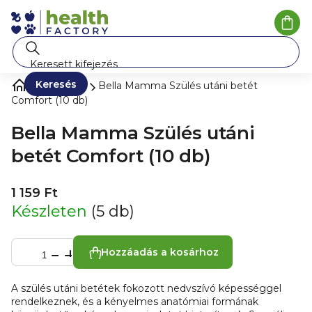
Ugrás
a
Kosá
fő
tartalomhoz
Keresés
Nőknek
Bella Mamma Szülés utáni betét
Comfort (10 db)
Bella Mamma Szülés utáni
betét Comfort (10 db)
1 159 Ft
Készleten
(5 db)
Hozzáadás a kosárhoz
A szülés utáni betétek fokozott nedvszívó képességgel
rendelkeznek, és a kényelmes anatómiai formának