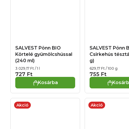
SALVEST Põnn BIO
SALVEST Põnn 
Körtelé gyümölcshússal
Csirkehús tésztá
(240 ml)
g)
Egységár:
Egységár:
3 029,17 Ft / 1 l
629,17 Ft / 100 g
727 Ft
755 Ft
Kosárba
Kosár
Akció
Akció