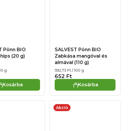
 Põnn BIO
SALVEST Põnn BIO
ips (20 g)
Zabkása mangóval és
almával (110 g)
Egységár:
00 g
592,73 Ft / 100 g
652 Ft
Kosárba
Kosárba
Akció