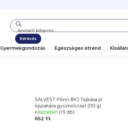
Keresés
Gyermekgondozás
Egészséges étrend
Kisálla
SALVEST Põnn BIO Tejkása jó
éjszakára gyümölccsel (110 g)
Készleten
(>5 db)
652 Ft