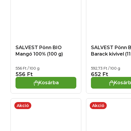
SALVEST Põnn BIO
SALVEST Põnn 
Mangó 100% (100 g)
Barack kivivel (11
Egységár:
Egységár:
556 Ft / 100 g
592,73 Ft / 100 g
556 Ft
652 Ft
Kosárba
Kosár
Akció
Akció