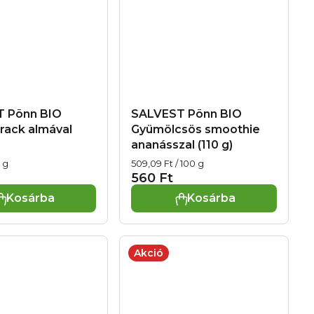
 Põnn BIO
SALVEST Põnn BIO
rack almával
Gyümölcsös smoothie
ananásszal (110 g)
Egységár:
0 g
509,09 Ft / 100 g
560 Ft
Kosárba
Kosárba
Akció