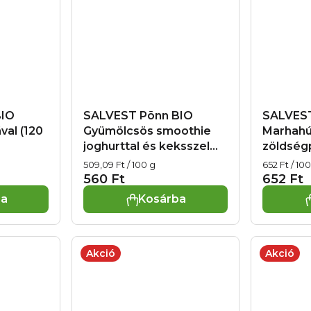
BIO
SALVEST Põnn BIO
SALVEST
val (120
Gyümölcsös smoothie
Marhah
joghurttal és keksszel
zöldségp
(110 g)
Egységár:
Egységár:
509,09 Ft / 100 g
652 Ft / 10
560 Ft
652 Ft
ba
Kosárba
Akció
Akció