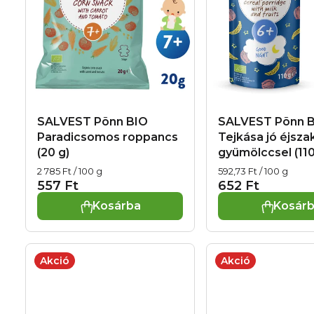
n
m
d
é
e
k
z
e
é
SALVEST Põnn BIO
SALVEST Põnn 
k
Paradicsomos roppancs
Tejkása jó éjsza
s
(20 g)
gyümölccsel (110
l
e
Egységár:
Egységár:
2 785 Ft / 100 g
592,73 Ft / 100 g
i
557 Ft
652 Ft
Kosárba
Kosár
s
t
Akció
Akció
á
j