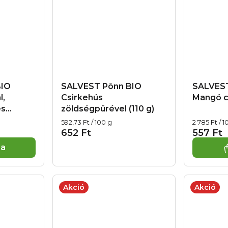
BIO
SALVEST Põnn BIO
SALVEST
l,
Csirkehús
Mangó ch
és
zöldségpürével (110 g)
Egységár:
Egységár:
592,73 Ft / 100 g
2 785 Ft / 1
652 Ft
557 Ft
ba
Akció
Akció