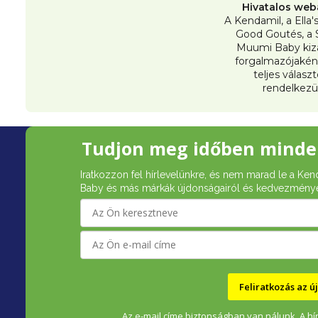
Hivatalos web
A Kendamil, a Ella'
Good Goutés, a 
Muumi Baby kiz
forgalmazójakén
teljes válasz
rendelkezü
L
Tudjon meg időben minde
á
Iratkozzon fel hírlevelünkre, és nem marad le a Ken
b
Baby és más márkák újdonságairól és kedvezménye
l
é
c
Feliratkozás az 
Az e-mail címe biztonságban van nálunk. A hír