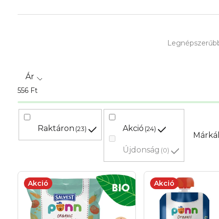
T
Legnépszerűb
e
r
Ár
m
556
Ft
é
k
Raktáron
Akció
23
24
Márká
e
Újdonság
0
k
T
Akció
Akció
r
e
e
r